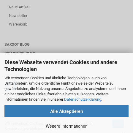
Neue Artikel
Newsletter
Warenkorb
SAXXOT BLOG
BIOMETRIC BLOG
Diese Webseite verwendet Cookies und andere
WARTUNG-SERVICE
Technologien
SOCIALMEDIA
Wir verwenden Cookies und ähnliche Technologien, auch von
Drittanbietern, um die ordentliche Funktionsweise der Website zu
gewährleisten, die Nutzung unseres Angebotes zu analysieren und Ihnen
ein bestmögliches Einkaufserlebnis bieten zu können. Weitere
Informationen finden Sie in unserer
Datenschutzerklärung
.
________________________
Alle Akzeptieren
Wir verwendet Cookies, um Ihnen den bestmöglichen
OK
Onlineshop
by Gambio.de © 2020
Weitere Informationen
Service zu gewährleisten. Wenn Sie auf der Seite