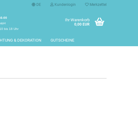
DE
Kundenlogin
Merkzettel
46-00
Ihr Warenkorb
GmbH
0,00 EUR
10 bis 18 Uhr
CHTUNG & DEKORATION
GUTSCHEINE
erstellen
rt vergessen?