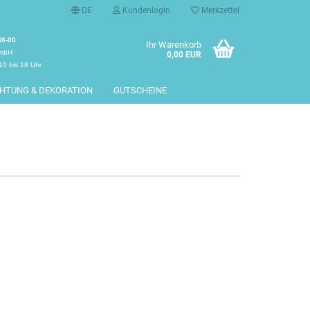
DE
Kundenlogin
Merkzettel
46-00
Ihr Warenkorb
GmbH
0,00 EUR
10 bis 18 Uhr
CHTUNG & DEKORATION
GUTSCHEINE
erstellen
rt vergessen?