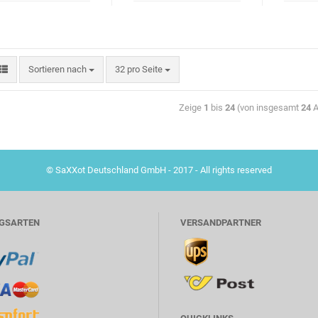
Sortieren nach
32 pro Seite
Zeige
1
bis
24
(von insgesamt
24
A
© SaXXot Deutschland GmbH - 2017 - All rights reserved
GSARTEN
VERSANDPARTNER