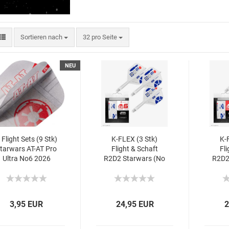
Sortieren nach
32 pro Seite
NEU
 Flight Sets (9 Stk)
K-FLEX (3 Stk)
K-
tarwars AT-AT Pro
Flight & Schaft
Fli
Ultra No6 2026
R2D2 Starwars (No
R2D2
6)
3,95 EUR
24,95 EUR
2