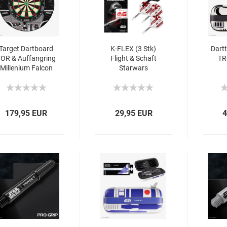
Target Dartboard
K-FLEX (3 Stk)
Dart
OR & Auffangring
Flight & Schaft
TR
Millenium Falcon
Starwars
Mandalorian (No6)
Gift Set 2026
179,95 EUR
29,95 EUR
4