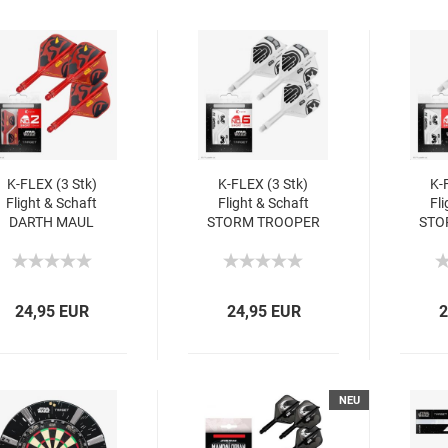
K-FLEX (3 Stk)
K-FLEX (3 Stk)
K-
Flight & Schaft
Flight & Schaft
Fli
DARTH MAUL
STORM TROOPER
STO
Starwars (No 2)
Starwars (No 6)
Sta
24,95 EUR
24,95 EUR
2
NEU