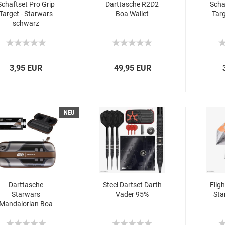
Schaftset Pro Grip
Darttasche R2D2
Scha
Target - Starwars
Boa Wallet
Targ
schwarz
3,95 EUR
49,95 EUR
NEU
Darttasche
Steel Dartset Darth
Flig
Starwars
Vader 95%
Sta
Mandalorian Boa
2026