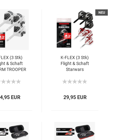
NEU
FLEX (3 Stk)
K-FLEX (3 Stk)
ght & Schaft
Flight & Schaft
RM TROOPER
Starwars
rwars (No2)
Mandalorian (No2)
Gift Set 2026
4,95 EUR
29,95 EUR