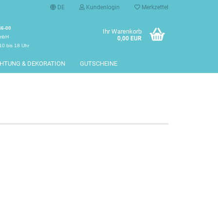
DE
Kundenlogin
Merkzettel
46-00
Ihr Warenkorb
GmbH
0,00 EUR
10 bis 18 Uhr
CHTUNG & DEKORATION
GUTSCHEINE
erstellen
rt vergessen?