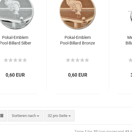
Pokal-Emblem
Pokal-Emblem
Me
Pool-Billard Silber
Pool-Billard Bronze
Bil
0,60 EUR
0,60 EUR
Sortieren nach
32 pro Seite
Zeige
1
bis
32
(von insgesamt
43
A