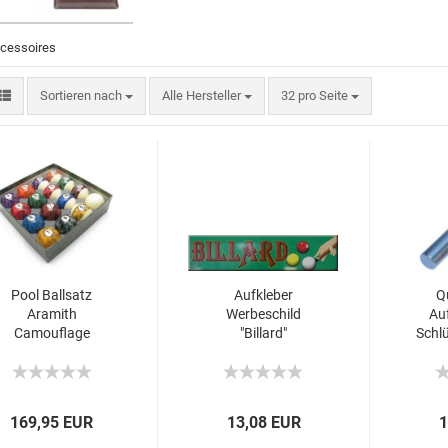
ccessoires
Sortieren nach
Alle Hersteller
32 pro Seite
Pool Ballsatz
Aufkleber
Q
Aramith
Werbeschild
Au
Camouflage
"Billard"
Schl
57,2mm 2-1/4"
100cmx24,5cm
169,95 EUR
13,08 EUR
1