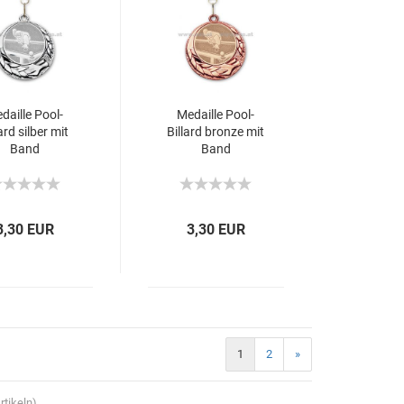
daille Pool-
Medaille Pool-
lard silber mit
Billard bronze mit
Band
Band
3,30 EUR
3,30 EUR
1
2
»
rtikeln)