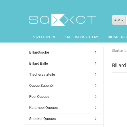
Alle
FREIZEITSPORT
ZAHLUNGSSYSTEME
BIOMETRI
Startseite
Billardtische
Billard Bälle
Billar
Tischersatzteile
Queue Zubehör
Pool Queues
Karambol Queues
Snooker Queues