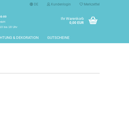
DE
Kundenlogin
Merkzettel
46-00
Ihr Warenkorb
GmbH
0,00 EUR
10 bis 18 Uhr
CHTUNG & DEKORATION
GUTSCHEINE
erstellen
rt vergessen?