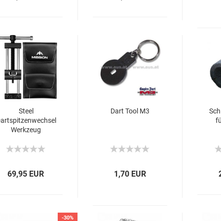
Steel
Dart Tool M3
Schl
artspitzenwechsel
f
Werkzeug
Pointman
69,95 EUR
1,70 EUR
-30%