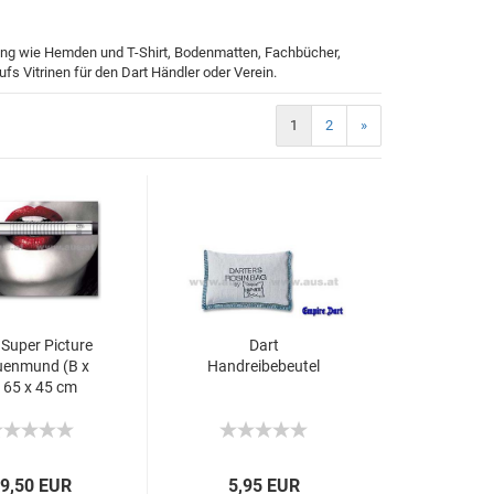
dung wie Hemden und T-Shirt, Bodenmatten, Fachbücher,
s Vitrinen für den Dart Händler oder Verein.
1
2
»
 Super Picture
Dart
uenmund (B x
Handreibebeutel
 65 x 45 cm
9,50 EUR
5,95 EUR