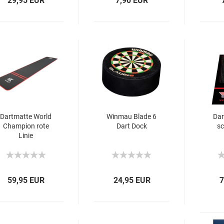
29,95 EUR
7,90 EUR
Dartmatte World
Winmau Blade 6
Dar
Champion rote
Dart Dock
sc
Linie
59,95 EUR
24,95 EUR
7