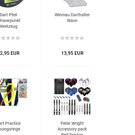
Dart Pfeil
Winmau Darthalter
chwerpunkt
Wave
Werkzeug
2,95 EUR
13,95 EUR
rt Practice
Peter Wright
bungsringe
Accessory pack
Red Dragon