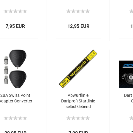
7,95 EUR
12,95 EUR
1
2BA Swiss Point
Abwurflinie
Dart
Adapter Converter
Dartprofi Startlinie
selbstklebend