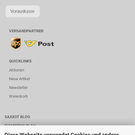
VERSANDPARTNER
QUICKLINKS
Aktionen
Neue Artikel
Newsletter
Warenkorb
SAXXOT BLOG
BIOMETRIC BLOG
Diese Webseite verwendet Cookies und andere
WARTUNG-SERVICE