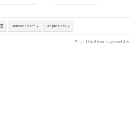
Sortieren nach
32 pro Seite
Zeige
1
bis
2
(von insgesamt
2
Art