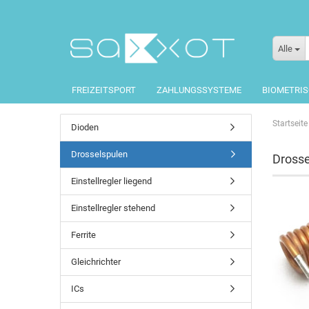
Alle
FREIZEITSPORT
ZAHLUNGSSYSTEME
BIOMETRI
Startseite
Dioden
Drosselspulen
Drosse
Einstellregler liegend
Einstellregler stehend
Ferrite
Gleichrichter
ICs