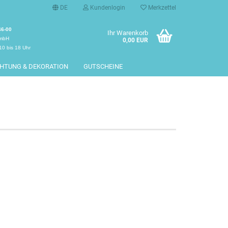
DE
Kundenlogin
Merkzettel
46-00
Ihr Warenkorb
GmbH
0,00 EUR
10 bis 18 Uhr
CHTUNG & DEKORATION
GUTSCHEINE
erstellen
rt vergessen?