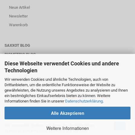
Neue Artikel
Newsletter
Warenkorb
SAXXOT BLOG
BIOMETRIC BLOG
Diese Webseite verwendet Cookies und andere
WARTUNG-SERVICE
Technologien
SOCIALMEDIA
Wir verwenden Cookies und ähnliche Technologien, auch von
Drittanbietern, um die ordentliche Funktionsweise der Website zu
gewährleisten, die Nutzung unseres Angebotes zu analysieren und Ihnen
ein bestmögliches Einkaufserlebnis bieten zu können. Weitere
Informationen finden Sie in unserer
Datenschutzerklärung
.
________________________
Alle Akzeptieren
Wir verwendet Cookies, um Ihnen den bestmöglichen
OK
Onlineshop
by Gambio.de © 2020
Weitere Informationen
Service zu gewährleisten. Wenn Sie auf der Seite