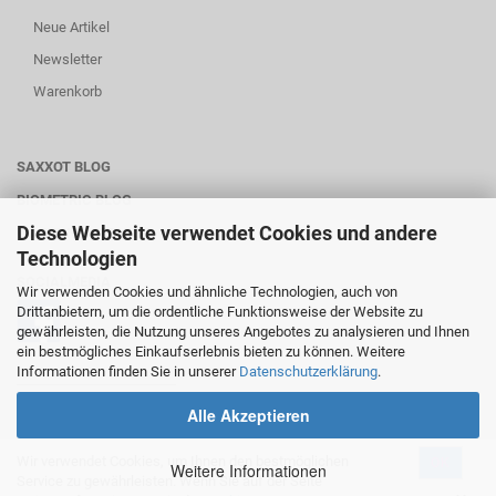
Neue Artikel
Newsletter
Warenkorb
SAXXOT BLOG
BIOMETRIC BLOG
Diese Webseite verwendet Cookies und andere
WARTUNG-SERVICE
Technologien
SOCIALMEDIA
Wir verwenden Cookies und ähnliche Technologien, auch von
Drittanbietern, um die ordentliche Funktionsweise der Website zu
gewährleisten, die Nutzung unseres Angebotes zu analysieren und Ihnen
ein bestmögliches Einkaufserlebnis bieten zu können. Weitere
Informationen finden Sie in unserer
Datenschutzerklärung
.
________________________
Alle Akzeptieren
Wir verwendet Cookies, um Ihnen den bestmöglichen
OK
Onlineshop
by Gambio.de © 2020
Weitere Informationen
Service zu gewährleisten. Wenn Sie auf der Seite