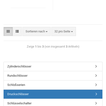
Sortieren nach
32 pro Seite
Zeige
1
bis
3
(von insgesamt
3
Artikeln)
Zylinderschlösser
Rundschlösser
Schloßserien
Druckschlösser
Schlüsselschalter