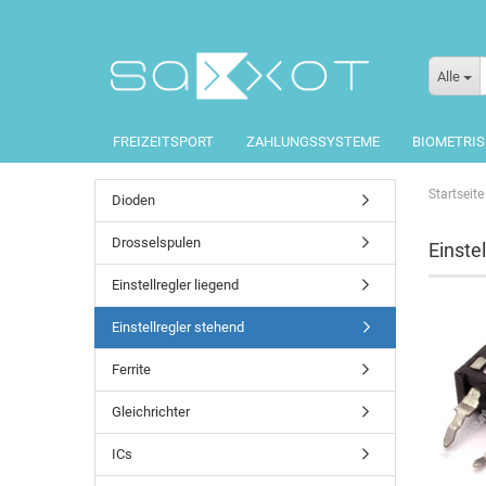
Alle
FREIZEITSPORT
ZAHLUNGSSYSTEME
BIOMETRI
Startseite
Dioden
Drosselspulen
Einste
Einstellregler liegend
Einstellregler stehend
Ferrite
Gleichrichter
ICs