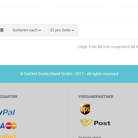
Sortieren nach
32 pro Seite
Zeige
1
bis
23
(von insgesamt
23
A
© SaXXot Deutschland GmbH - 2017 - All rights reserved
GSARTEN
VERSANDPARTNER