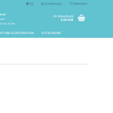
DE
Kundenlogin
Merkzettel
46-00
Ihr Warenkorb
GmbH
0,00 EUR
10 bis 18 Uhr
CHTUNG & DEKORATION
GUTSCHEINE
erstellen
rt vergessen?