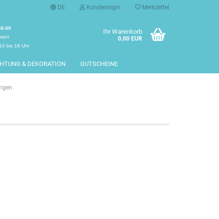
DE
Kundenlogin
Merkzettel
46-00
Ihr Warenkorb
GmbH
0,00 EUR
10 bis 18 Uhr
CHTUNG & DEKORATION
GUTSCHEINE
ungen
erstellen
rt vergessen?