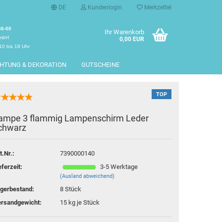
DE
Kundenlogin
Merkzettel
46-00
Ihr Warenkorb
GmbH
0,00 EUR
10 bis 18 Uhr
CHTUNG & DEKORATION
GUTSCHEINE
TOP
ampe 3 flammig Lampenschirm Leder
chwarz
erstellen
t.Nr.:
7390000140
rt vergessen?
eferzeit:
3-5 Werktage
(Ausland abweichend)
gerbestand:
8
Stück
rsandgewicht:
15
kg je Stück