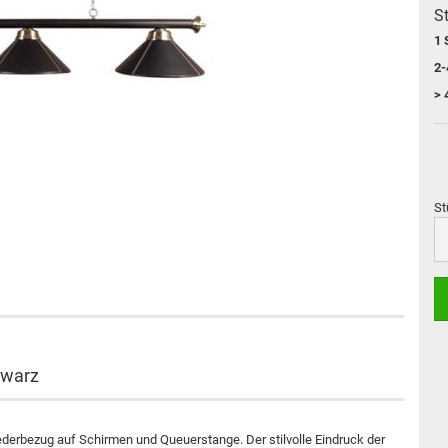
St
1 
2-
> 
St
St
hwarz
derbezug auf Schirmen und Queuerstange. Der stilvolle Eindruck der