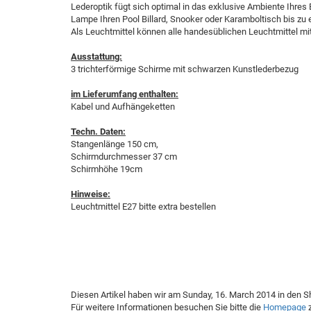
Lederoptik fügt sich optimal in das exklusive Ambiente Ihres
Lampe Ihren Pool Billard, Snooker oder Karamboltisch bis zu 
Als Leuchtmittel können alle handesüblichen Leuchtmittel m
Ausstattung:
3 trichterförmige Schirme mit schwarzen Kunstlederbezug
im Lieferumfang enthalten:
Kabel und Aufhängeketten
Techn. Daten:
Stangenlänge 150 cm,
Schirmdurchmesser 37 cm
Schirmhöhe 19cm
Hinweise:
Leuchtmittel E27 bitte extra bestellen
Diesen Artikel haben wir am Sunday, 16. March 2014 in den
Für weitere Informationen besuchen Sie bitte die
Homepage
z